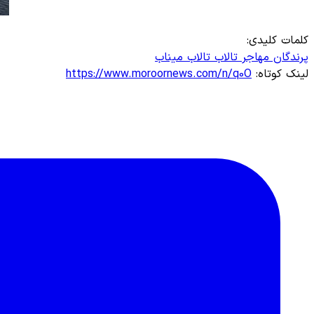
کلمات کلیدی:
پرندگان مهاجر
تالاب
تالاب میناب
لینک کوتاه:
https://www.moroornews.com/n/q0O