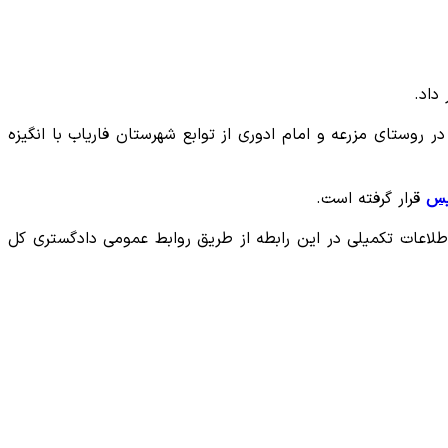
یوز، حجت الاسلام و المسلمین ابراهیم حمیدی در تشریح جزئیات این خبر اظهار داشت: بامداد امروز فردی ۳۰ ساله در روستای مزرعه و امام ادوری از توابع شهرستان فاریاب با انگیزه
یس
قرار گرفته است.
لاعات تکمیلی در این رابطه از طریق روابط عمومی دادگستری کل