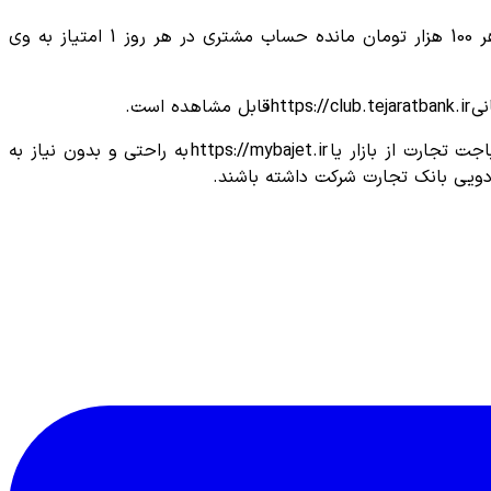
شرط حضور در قرعه‌کشی، استفاده از کارت بانک تجارت در خرید‌های روزانه، پرداخت قبوض، خرید شارژ اینترنت و... است و به ازای هر 100 هزار تومان مانده حساب‌ مشتری در هر روز 1 امتیاز به وی
ست.
برای آن دسته از افرادی که مشتری بانک نیستند هم راه‌حل ساده‌ای در نظر گرفته شده است. این افراد می‌توانند با نصب اپلیکیشن باجت تجارت از بازار یا https://mybajet.ir به راحتی و بدون نیاز به
دویی بانک تجارت شرکت داشته باشند.