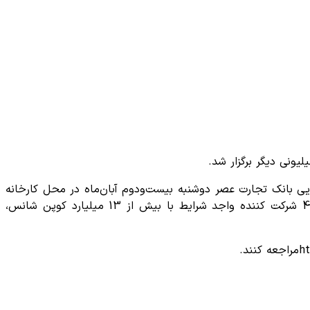
ی بانک تجارت عصر دوشنبه بیست‌ودوم آبان‌ماه در محل کارخانه
نوآوری با حضور نمایندگان حراست، بازرسی و اداره امنیت اطلاعات این بانک برگزار شد و از میان هفت میلیون و 822 هزار و 457 شرکت کننده واجد شرایط با بیش از 13 میلیارد کوپن شانس،