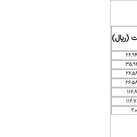
 (ریال)
26,9
35,92
26,5
26,58
116,8
116,7
2,