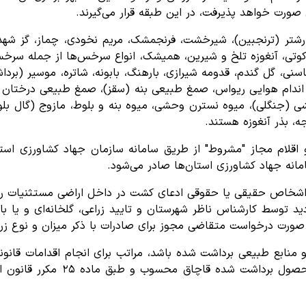
ی صورت خواهد پذیرفت، در این طبقه قرار می‌گیرند.
خارشتر (ترنجبین)، شیرخشت، فرنجمشک، مریم نخودی، چماز، گز شهد
اکوتی، آنغوزه تلخ و شیرین، همیشک، انواع سرخس‌ها از جمله سرخس ب
نی، گل گندم، قدومه شیرازی، بارهنگ، بابونه، شاتره، موسیر (برداشت
ندام هوایی ریواس، صمغ طبیعی بنه (سقز)، صمغ طبیعی درختان باد
ی (جنگلی)، میوه نسترن وحشی، میوه بنه و بلوط، مازوج (گال بلو
، بذر آنغوزه هستند.
 و اقلام مجاز "مشروط" از طریق سامانه سازمان جهاد کشاورزی است
انه جهاد کشاورزی استان‌ها صادر می‌شود.
که اشخاص حقیقی یا حقوقی ادعای کشت در داخل اراضی مستثنیات را
ید توسط کارشناس ناظر شهرستان و تایید زراعی، گلخانه‌ای و یا با
ورت درخواست متقاضی مجوز برای صادرات با ذکر میزان و نوع زراع
منابع طبیعی برداشت شده باشد، مراتب برای انجام اقدامات قانونی،
سمطا صورت می‌گیرد و بدیهی است