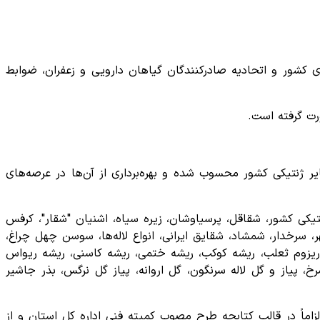
ری کشور و اتحادیه صادرکنندگان گیاهان دارویی و زعفران، ضوابط
رت گرفته است.
 ژنتیکی کشور محسوب شده و بهره‌برداری از آن‌ها در عرصه‌های
ی و قانون حفاظت از ذخایر ژنتیکی کشور، شقاقل، پرسیاوشان، زیره سیاه، اشنیان "شقار"، کرفس
رخدار، شمشاد، شقایق ایرانی، انواع لاله‌ها، سوسن چهل چراغ،
ریزوم ثعلب، ریشه کوکب، ریشه ختمی، ریشه کاسنی، ریشه ریواس
از و گل لاله سرنگون، گل اروانه، پیاز گل نرگس، بذر جاشیر
الزاماً در قالب کتابچه طرح مصوب کمیته فنی اداره کل استان و از