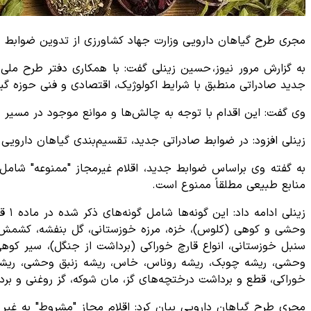
مجری طرح گیاهان دارویی وزارت جهاد کشاورزی از تدوین ضوابط ج
به گزارش مرور نیوز، حسین زینلی گفت: با همکاری دفتر طرح ملی
جدید صادراتی منطبق با شرایط اکولوژیک، اقتصادی و فنی حوزه گ
وی گفت: این اقدام با توجه به چالش‌ها و موانع موجود در مسیر
زینلی افزود: در ضوابط صادراتی جدید، تقسیم‌بندی گیاهان داروی
به گفته وی براساس ضوابط جدید، اقلام غیرمجاز "ممنوعه" شامل 
منابع طبیعی مطلقاً ممنوع است.
زین
وحشی و کوهی (کلوس)، خزه، مرزه خوزستانی، گل بنفشه، کشمش کول
سنبل خوزستانی، انواع قارچ خوراکی (برداشت از جنگل)، سیر کو
وحشی، ریشه چوبک، ریشه روناس، خاس، ریشه زنبق وحشی، ریشه ک
خوراکی، قطع و برداشت درختچه‌های گز، مان شوکه، گز روغنی و بر
مجری طرح گیاهان دارویی بیان کرد: اقلام مجاز "مشروط" به غیر از 