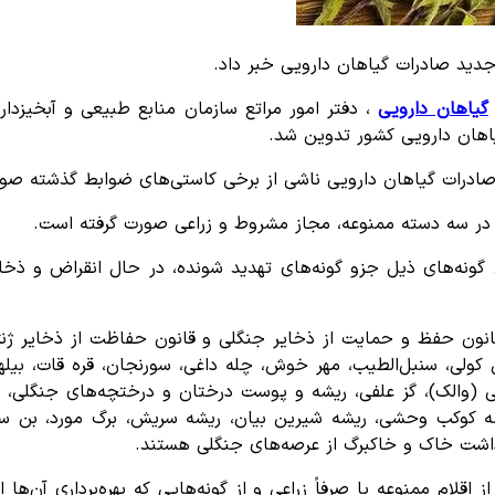
دید صادرات گیاهان دارویی خبر داد.
گیاهان دارویی
، دفتر امور مراتع سازمان منابع طبیعی و آبخیزدا
یاهان دارویی کشور تدوین شد.
 صادرات گیاهان دارویی ناشی از برخی کاستی‌های ضوابط گذشته صو
ی در سه دسته ممنوعه، مجاز مشروط و زراعی صورت گرفته است.
گونه‌های ذیل جزو گونه‌های تهدید شونده، در حال انقراض و ذخایر
لی ادامه داد: این گونه‌ها شامل گونه‌های ذکر شده در ماده ۱ قانون حفظ و حمایت از ذخایر جنگل
ی، سنبل‌الطیب، مهر خوش، چله داغی، سورنجان، قره قات، بیلهر، س
هی (والک)، گز علفی، ریشه و پوست درختان و درختچه‌های جنگلی، 
وکب وحشی، ریشه شیرین بیان، ریشه سریش، برگ مورد، بن سرخ، پی
داشت خاک و خاکبرگ از عرصه‌های جنگلی هستند.
اقلام ممنوعه یا صرفاً زراعی و از گونه‌هایی که بهره‌برداری آن‌ها 