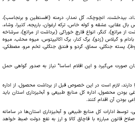
اد، بیدخشت، انچوچک، گل نمدار، درمنه (افسنطین و برنجاسب)،
ال عقابی، عشقه و کوله خاس، ترکه ارغوان، باریجه، کتیرا، وشاء،
 از مراتع)، کنگر، انواع قارچ خوراکی (برداشت از مراتع)، سرشاخه
ام و گیلاس (زدو)، برگ کنار، برگ اکالیپتوس، میوه محلب، میوه
ط)، پسته جنگلی، سماق، گردو و فندق جنگلی، تخم مرو، مصطکی،
ان صورت می‌گیرد و این اقلام اساسا" نیاز به صدور گواهی حمل
 دارند، لازم است در این خصوص قبل از برداشت محصول، از اداره
غی بودن محصول، اداره کل منابع طبیعی و آبخیزداری استان باید
ی بودن آن اقدام کنند.
 توسط ادارات کل منابع طبیعی و آبخیزداری استان‌ها در سامانه
 در صورت عدم اخذ مجوز، محصول برداشت شده قاچاق محسوب و طبق ماده ۲۵ مکرر قانون اصلاح قانون مبارزه با قاچاق کالا و ارز به نفع دولت ضبط خواهد