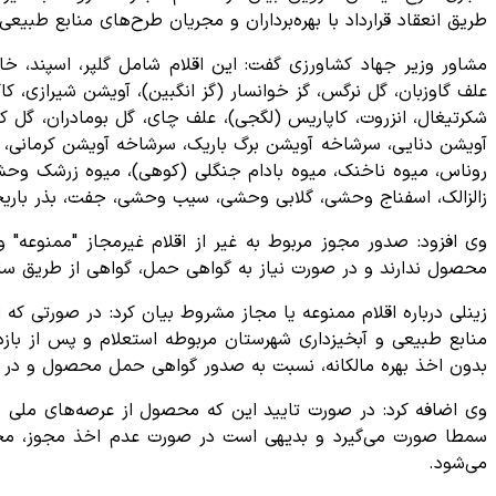
طریق انعقاد قرارداد با بهره‌برداران و مجریان طرح‌های منابع طبیع
مشاور وزیر جهاد کشاورزی گفت: این اقلام شامل گلپر، اسپند، 
علف گاوزبان، گل نرگس، گز خوانسار (گز انگبین)، آویشن شیرازی، ک
شکرتیغال، انزروت، کاپاریس (لگجی)، علف چای، گل بومادران، گل کاس
آویشن دنایی، سرشاخه آویشن برگ باریک، سرشاخه آویشن کرمانی، ا
روناس، میوه ناخنک، میوه بادام جنگلی (کوهی)، میوه زرشک وحش
زالزالک، اسفناج وحشی، گلابی وحشی، سیب وحشی، جفت، بذر باریجه
وی افزود: صدور مجوز مربوط به غیر از اقلام غیرمجاز "ممنوعه"
محصول ندارند و در صورت نیاز به گواهی حمل، گواهی از طریق سام
زینلی درباره اقلام ممنوعه یا مجاز مشروط بیان کرد: در صورتی 
منابع طبیعی و آبخیزداری شهرستان مربوطه استعلام و پس از بازد
بدون اخذ بهره مالکانه، نسبت به صدور گواهی حمل محصول و در ص
وی اضافه کرد: در صورت تایید این که محصول از عرصه‌های ملی و 
می‌شود.