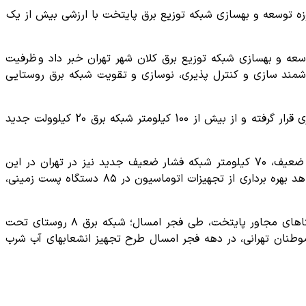
رارسیدن چهل و پنجمین سالروز پیروزی انقلاب انقلاب اسلامی از ١٨ طرح عملیاتی در حوزه توسعه و بهسازی شبکه توزیع برق پایتخت با ارزشی بیش از یک
ی در راستای توسعه و بهسازی شبکه توزیع برق کلان شهر تهران خبر داد و ظرفیت
شمند سازی و کنترل پذیری، نوسازی و تقویت شبکه برق روستایی
وی افزود: به همت تلاشگران و متخصصان این شرکت ١١٦ دستگاه پست جدید برق با مجموع ظرفیت ٦٧ مگاولت آمپر، مورد بهره برداری قرار گرفته و از بیش از 100 کیلومتر شبکه برق 20 کیلوولت جدید
ناظریان با اشاره به این که همزمان با تعویض و نوسازی بیش از 160 کیلومتر شبکه فشار متوسط و بیش از 110 کیلومتر شبکه فشار ضعیف، 70 کیلومتر شبکه فشار ضعیف جدید نیز در تهران در این
ایام احداث شده است، خاطرنشان کرد: پس از موفقیت در تجهیز و اتوماسیون هزار و 200 پست برق پایتخت، طی دهه فجر امسال شاهد بهره برداری از تجهیزات اتوماسیون در ٨٥ دستگاه پست زمینی،
مدیرعامل شرکت توزیع نیروی برق تهران بزرگ در پایان گفت: با نصب ١٢ دستگاه پست توزیع و بهسازی 10 کیلومتر از شبکه برق روستاهای مجاور پایتخت، طی فجر امسال؛ شبکه برق ٨ روستای تحت
نان تهرانی، در دهه فجر امسال طرح تجهیز انشعابهای آب شرب