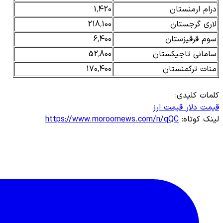
درام ارمنستان
1,420
لاری گرجستان
218,100
سوم قرقیزستان
6,400
سامانی تاجیکستان
52,800
منات ترکمنستان
170,400
کلمات کلیدی:
قیمت دلار
قیمت ارز
لینک کوتاه:
https://www.moroornews.com/n/qQC