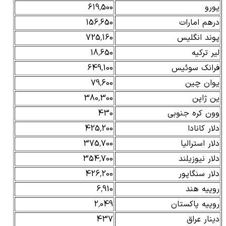
یورو
619,500
درهم امارات
156,650
پوند انگلیس
725,160
لیر ترکیه
18,650
فرانک سوئیس
649,100
یوان چین
79,600
ین ژاپن
380,300
وون کره جنوبی
430
دلار کانادا
425,200
دلار استرالیا
375,700
دلار نیوزیلند
354,700
دلار سنگاپور
426,200
روپیه هند
6,910
روپیه پاکستان
2,049
دینار عراق
437