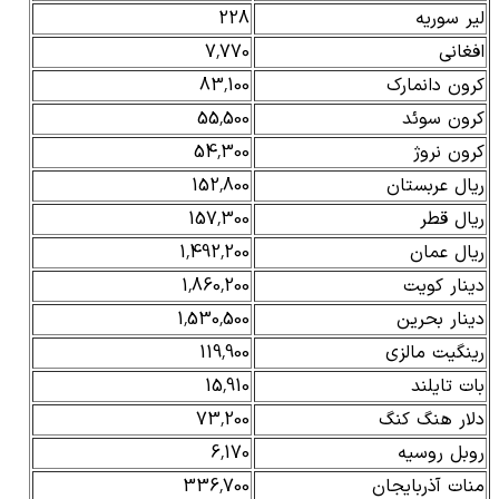
لیر سوریه
228
افغانی
7,770
کرون دانمارک
83,100
کرون سوئد
55,500
کرون نروژ
54,300
ریال عربستان
152,800
ریال قطر
157,300
ریال عمان
1,492,200
دینار کویت
1,860,200
دینار بحرین
1,530,500
رینگیت مالزی
119,900
بات تایلند
15,910
دلار هنگ کنگ
73,200
روبل روسیه
6,170
منات آذربایجان
336,700