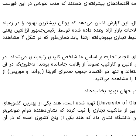
 همه اقتصادهای پیشرفته‌ای هستند که مدت طولانی در این فهرست
ال، این گزارش نشان می‌دهد که یونان بیشترین بهبود را در زمینه
 بازار آزاد وعده داده شده توسط رئیس‌جمهور آرژانتین یعنی
خاویر میلی (Javier Milei) با هدف تقویت بنگاه‌های خصوصی و جذب سرمایه‌گذاری خارجی سبب شده رتبه این کشور به دومین محیط تجاری بهبودیافته ارتقا یابد.همان‌طور که در شکل 2 مشاهده
از طرفی دیگر بانک جهانی نیز تا سال 2020 میلادی هرساله گزارش «انجام کسب‌وکار» خود را منتشر می‌کرد که در آن، بهترین کشورها برای انجام تجارت بر اساس 10 شاخص کلیدی رتبه‌بندی می‌شدند. در
ای لاتین و کارائیب عموماً از رقابت جامانده بودند؛ به‌طوری‌که در آن
ند و تنها دو اقتصاد جنوب صحرای آفریقا (روآندا و موریس) از
ر جهان بهبود بخشیده‌اند.
همان‌طور که قبلاً نیز ذکر شد هند در لیست فوق شش رده پیشرفت داشته است. بر اساس گزارشی که توسط دانشگاه گلاسکو (University of Glasgow) تهیه شده است، هند یکی از بهترین کشورهای
م قرار دارد. اقتصاد این کشور سطوح بالایی از مالکیت تجاری را ثبت کرده که نشان‌دهنده دوام طولانی‌تر
ین دانشگاه نشان داد که هند یکی از پنج کشوری است که در آن