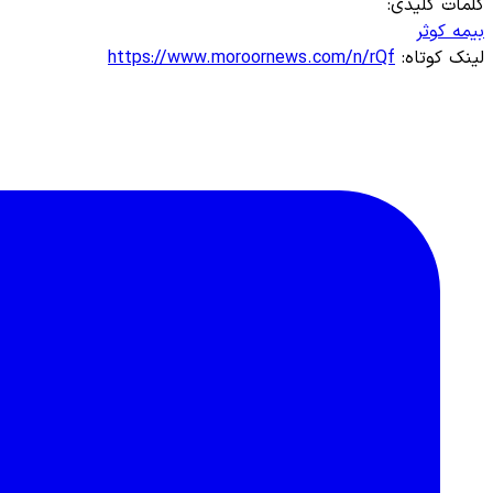
کلمات کلیدی:
بیمه کوثر
لینک کوتاه:
https://www.moroornews.com/n/rQf