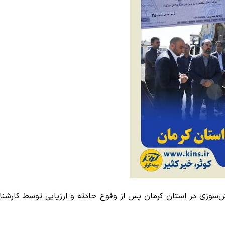
مبلغ 350 میلیارد ریال خسارت آتش‌سوزی در استان کرمان پس از وقوع حادثه و ارز