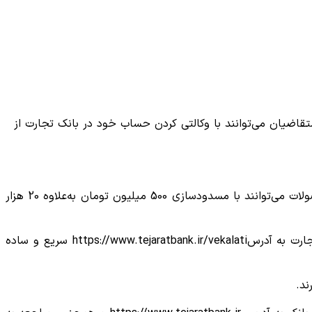
ردادماه آغاز و تا پایان روز سه‌شنبه 26 خردادماه ۱۴۰۵ ادامه خواهد داشت و متقاضیان می‌توانند با وکالتی کردن حساب خود در بانک تجارت از
، امکان خرید خودروهای وارداتی اتونوین فعال شده و علاقه‌مندان به خرید این محصولات می‌توانند با مسدودسازی 500 میلیون تومان به‌علاوه 20 هزار
برای انجام روند وکالتی کردن حساب‌های تجارت و خرید خودروهای وارداتی، تنها کافی‌ست از طریق سامانه حساب‌های وکالتی بانک تجارت به آدرسhttps://www.tejaratbank.ir/vekalati سریع و ساده
ند.