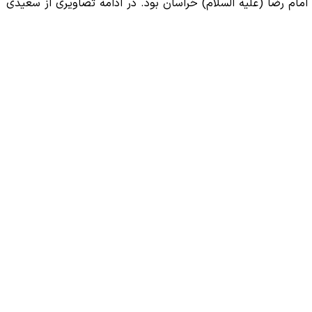
تصویری از سعید جلیلی، کاندیدای انتخابات ریاست جمهوری در جبهه مشاهده می کنید. سعید جلیلی در زمان جنگ، دیده بان تیپ 21 امام رضا (علیه السلام) خراسان بود. در ادامه تصاویری از سعیدی