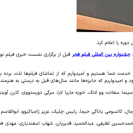
وره را اعلام کرد.
ه
جشنواره بین المللی فیلم فجر
قبل از برگزاری نشست خبری فیلم نور
خدمت شما هستیم و امیدوارم که از تماشای فیلم‌ها لذت برده باش
و امیدواریم که جایزه‌ها مانند سال‌های قبل به درستی به هنرمندا
نما سعادت وو لانگ، خوزه ماریا لارا، سرگی دورستووی، کارن آویتی
، کاتسومی یاناگی جیما، رئیس چلیک، عزیز ژامباکیوو، ابوالقاسم
حمدحسین لطیفی، عبدالحمید قدیریان، شهاب اسفندیاری، مهدی ف