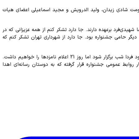
اومت شادی زیدان، ولید الدرویش و مجید اسماعیلی اعضای هیات
محمدرضا شهیدی‌فرد برعهده دارند. جا دارد تشکر کنم از همه عزیزانی که در
دیگر حامی جشنواره بود. جا دارد از شهرداری تهران تشکر کنم که
مسعود نجفی درپایان گفت: از 10 صبح 21 بهمن ماه همزمان در 8 سالن فیلم‌های جشنواره به نمایش درمی‌آیند. اعلام نامزدها قرار بود فردا شب برگزار شود اما روز 21 اعلام نامزدها را خواهیم داشت.
ر روابط عمومی جشنواره قرار گرفته که به دوستان رسانه‌ای اهدا