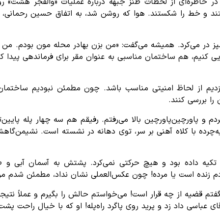
ر خاطره‌ای از لحظات طنز جبهه درباره عملیات «والفجر هشت» رو
از اروند وحشی گذشتند و خط را شکستند. هوا که روشن شد، به اتفاق حسین 
ی کنیم، هم ساختمان مناسبی به عنوان مقر برای فرماندهی پیدا کن
یم از لحاظ امنیتی مناسب باشد. چون مطمئن نبودیم ساختمان پا
را بررسی کنند.
 می‌کردم و پاورچین‌پاورچین بالا می‌رفتم. رفیقم هم سه چهار پله پ
یه‌چرده با کلاه آهنی بر سر، توی دهانه در نشسته است. نشیمن‌گا
تکیه داده بود و هیچ حرکتی نمی‌کرد. پشتش به آسمان آبی و صور
زنده است یا مرده! چون عکس‌العملی نشان نداد، مطمئن شدم مرد
 قضیه از چه قرار است! می‌خواستم حالش را بگیرم و عملاً نتیجه منم 
ی عباسی داد زد و پرید روی پاگرد راه‌پله! او که با خیال راحت پشت 