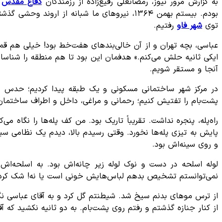
به گزارش مرور نیوز، رمضانعلی رفیع‌زاده از رزمندگان
دفاع مقدس
د
بودم. بیستم بهمن ۱۳۶۴، نیرو‌های ما شبانه 
توی
شهر فاو
رفتیم.
ایکی ثانیه حلش می‌کنم.» هدفمان این بود تا هم منطقه را شناسای
آنجا و مستقر شویم.
در مرکز شهر ساختمانی مسکونی و یک طبقه پیدا کردیم؛ حدس زد
پشت‌بام را تفتیش کنیم؛ رحمانی و مراغی، داخل و اطراف ساختمان 
راه‌پله، پنجره نداشت. تقریباً تاریک بود. من کف پله‌ها را نگاه
پایش به تیزی پله‌ها نخورد. وقتی رسیدم بالا، دیدم یک نظامی س
و روی سینه‌اش بود.
لوله اسلحه در دست و نوک لوله زیر چانه‌اش بود. به اسلحه‌اش 
نمی‌توانستم تشخیص بدهم لباس‌هایش خونی است یا نه! شک کردم 
از ترس مو‌های بدنم سیخ شد. شیطنتم گل کرد و به آقای عباسی نگفتم
از کنار جنازه گذشتم و رفتم روی پشت‌بام. به دو ثانیه نکشید که آقا