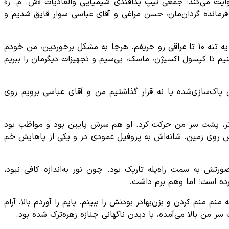
ایت می‌کند: جمعی تیپ پدافندی شیمیایی والعادیات «ش. م. ر»
رحمانی، فرمانده گردان‌مان، حسن مراغی و آقای عباسی سوار قایق شدیم و
عباسی، بچه تهران و از آن خالی‌بند‌های هفت‌خط بود! خیلی هم قمپز در می‌کرد. همیشه می‌گفت: «من بزن بهادر محله مون بودم. من یه تنه ۱۰ تا عراقی رو حریفم. هرجا به مشکل برخوردین، من خودم
یم تا کپسول اکسیژن، ماسک، بی‌سیم و تجهیزات دیگرمان را ببریم
ک‌سازی‌شده یا نه قرار گذاشتیم من و آقای عباسی برویم روی
ایین‌تر، پشت سر من حرکت کرد. او هم سرش پایین بود و مواظب بود
هش روی زمین، شانه‌اش به پروفیل عمودی در و یکی از پاهایش خم
تش به سمت راه‌پله تاریک بود. چون نور به‌اندازه کافی نبود،
ه است؛ اما وهم برم داشت.
منم کردن و بزن‌بهادر بودنش را ببینم. پایم را آوردم بالا، آرام
سر من بالا می‌آمده، با دیدن ناگهانی جنازه زهره‌ترک شده بود.