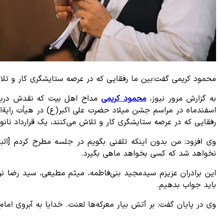
محمود کریمی گفت:بین ما رفقایی که در عرصه ستایشگری کار و تلاش 
به گزارش مرور نیوز،
محمود کریمی
مداح اهل بیت که نقدش درباره
اسفندماه در مراسم جشن میلاد حضرت علی اکبر(ع) در هیأت رایةالع
رفقایی که در عرصه ستایشگری کار و تلاش می‌کنند، یک قرارداد نانو
وی افزود: من بدون اینکه تلفنی بگویم در جلسه مطرح کردم [البت
نخواهد شد که کسی بخواهد ماهی بگیرد.
این برادران عزیزم سیدمجید بنی‌فاطمه، میثم مطیعی، سید رضا نری
باید جواب بدهیم.
وی در پایان گفت: بر آتش بیار معرکه‌ها لعنت. خدایا به آبروی اما