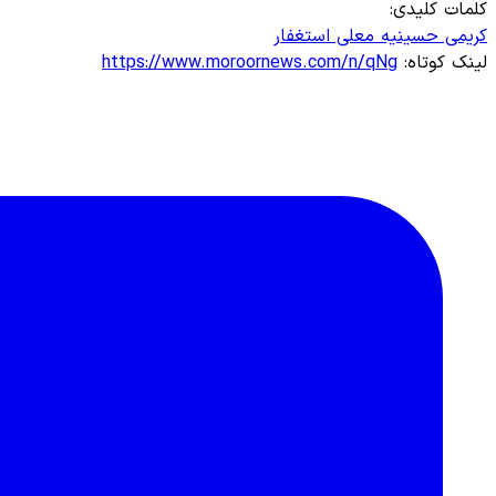
کلمات کلیدی:
کریمی
حسینیه معلی
استغفار
لینک کوتاه:
https://www.moroornews.com/n/qNg