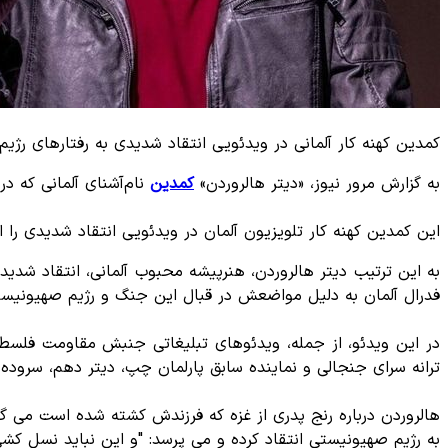
کمدین کهنه کار آلمانی در ویدئویی انتقاد شدیدی به رفتارهای رژی
به گزارش مرور نیوز، «دیتر هالروردن»
کمدین
نام‌آشنای آلمانی که در دهه 1970 میلادی با شخصیتی به نام «دیدی» به اوج شه
این کمدین کهنه کار تلویزیون آلمان در ویدئویی انتقاد شدیدی را از
به این ترتیب دیتر هالروردن، هنرپیشه محبوب آلمانی، انتقاد شدید
فدرال آلمان به دلیل مواضعش در قبال این جنگ و رژیم صهیونیستی حمله کرد. این کمدین 88 ساله در ویدئوی سه دقیقه‌ای که در فی
در این ویدئو، از جمله، ویدئوهای تبلیغاتی جنبش مقاومت فلسط
ترانه سرای جنجالی و نماینده سابق پارلمان چپ، دیتر دهم، سروده
هالروردن درباره رنج پدری از غزه که فرزندش کشته شده است می گو
به رژیم صهیونیستی انتقاد کرده و می پرسد: "و این نباید نسل کش