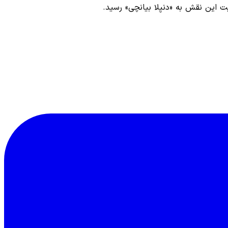
یت این نقش به «دنیِلا بیانچی» رسید.