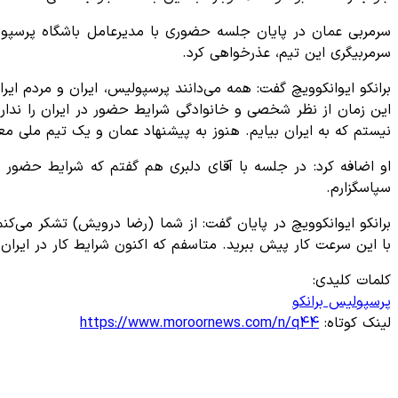
سرمربی عمان در پایان جلسه حضوری با مدیرعامل باشگاه پرسپ
سرمربیگری این تیم، عذرخواهی کرد.
برانکو ایوانکوویچ گفت: همه می‌دانند پرسپولیس، ایران و مردم ا
این زمان از نظر شخصی و خانوادگی شرایط حضور در ایران را ندارم
نیستم که به ایران بیایم. هنوز به پیشنهاد عمان و یک تیم ملی معتب
او اضافه کرد: در جلسه با آقای دلبری هم گفتم که شرایط حضور در
سپاسگزارم.
برانکو ایوانکوویچ در پایان گفت: از شما (رضا درویش) تشکر می‌کنم
با این سرعت کار پیش ببرید. متاسفم که اکنون شرایط کار در ایران
کلمات کلیدی:
پرسپولیس
برانکو
لینک کوتاه:
https://www.moroornews.com/n/q44