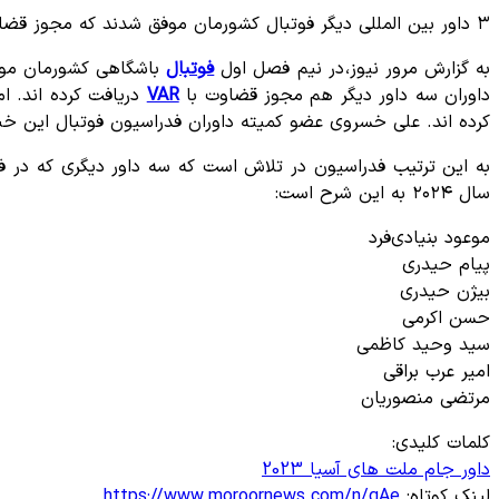
۳ داور بین المللی دیگر فوتبال کشورمان موفق شدند که مجوز قضاوت با کمک داور ویدئویی را دریافت کنند.
به گزارش مرور نیوز، در نیم فصل اول
فوتبال
باشگاهی کشورمان موعود
داوران سه داور دیگر هم مجوز قضاوت با
VAR
کرده اند. علی خسروی عضو کمیته داوران فدراسیون فوتبال این خبر ر
سال ۲۰۲۴ به این شرح است:
موعود بنیادی‌فرد
پیام حیدری
بیژن حیدری
حسن اکرمی
سید وحید کاظمی
امیر عرب براقی
مرتضی منصوریان
کلمات کلیدی:
داور
جام ملت های آسیا 2023
لینک کوتاه:
https://www.moroornews.com/n/qAe