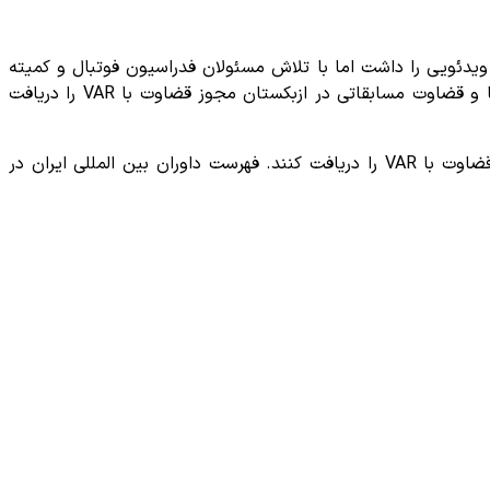
ویدئویی را داشت اما با تلاش مسئولان فدراسیون فوتبال و کمیته
دریافت کرده اند. امیر عرب براقی، مرتضی منصوریان وحسن اکرمی بعد از حضور در کافا و قضاوت مسابقاتی در ازبکستان مجوز قضاوت با VAR را دریافت
به این ترتیب فدراسیون در تلاش است که سه داور دیگری که در فهرست داوران بین المللی کشورمان قرار دارند نیز مجوز و لایسنس قضاوت با VAR را دریافت کنند. فهرست داوران بین المللی ایران در