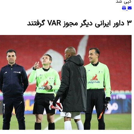
کپی شد
۳ داور ایرانی دیگر مجوز VAR گرفتند