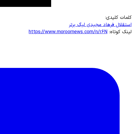
کلمات کلیدی:
استقلال
فرهاد مجیدی
لیگ برتر
لینک کوتاه:
https://www.moroornews.com/n/r6N