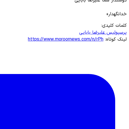
دوستدار شما علیرضا بابایی
خدانگهدار»
کلمات کلیدی:
پرسپولیس
علیرضا بابایی
لینک کوتاه:
https://www.moroornews.com/n/rPh