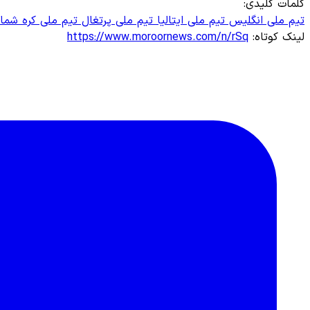
کلمات کلیدی:
تیم ملی انگلیس
تیم ملی ایتالیا
تیم ملی پرتغال
تیم ملی کره شما
لینک کوتاه:
https://www.moroornews.com/n/rSq