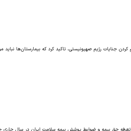
ن جنایات رژیم صهیونیستی، تاکید کرد که بیمارستان‌ها نباید مورد
اغ تعرفه حق بیمه و ضوابط پوشش بیمه سلامت ایران در سال جاری خب