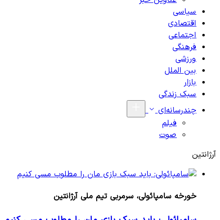
عناوین خبر
سیاسی
اقتصادی
اجتماعی
فرهنگی
ورزشی
بین الملل
بازار
سبک زندگی
چندرسانه‌ای
فیلم
صوت
آرژانتین
خورخه سامپائولی، سرمربی تیم ملی آرژانتین
سامپائولی: باید سبک بازی مان را مطلوب مسی کنیم