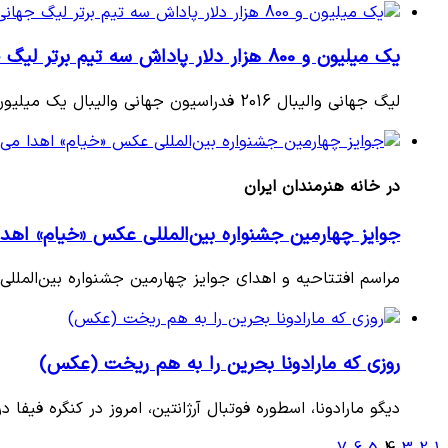
یک میلیون و 800 هزار دلار پاداش سه تیم برتر لیگ جهانی والیبال
لیگ جهانی والیبال 2016 فدراسیون جهانی والیبال یک میلیون و 800 هزار دلار جایزه برای سه تیم برتر لیگ جهانی والیبال در…
در خانه هنرمندان ایران
جوایز چهارمین جشنواره بین‌المللی عکس «خیام» اهدا
مراسم افتتاحیه و اهدای جوایز چهارمین جشنواره بین‌المللی عکس خیام جمعه 5 خرداد در خانه ه
روزی که مارادونا بحرین را به هم ریخت (عکس)
دیگو مارادونا، اسطوره فوتبال آرژانتین، امروز در کنگره فیف