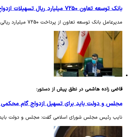
بانک توسعه تعاون 7250 میلیارد ریال تسهیلات ازدواج جوانان پرداخت ‌نموده است
مدیرعامل بانک توسعه تعاون از پرداخت 7250 میلیارد ریالی تسهیلات قرض‌الحسنه ازدواج طی سه سال اخیر توسط این بانک گزارشی…
قاضی‌ زاده هاشمی در نطق پیش از دستور:
مجلس و دولت باید برای تسهیل ازدواج گام محکمی ب
نایب رئیس مجلس شورای اسلامی گفت: مجلس و دولت باید بر