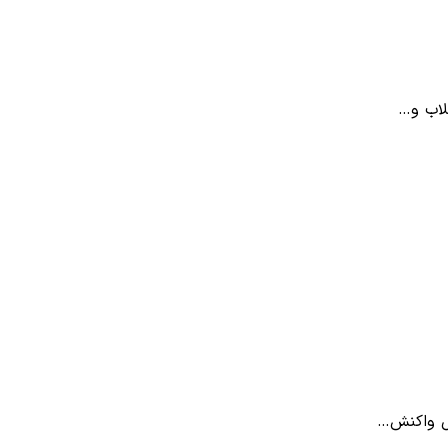
لاب و…
یل واکنش…