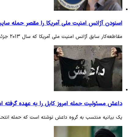
اسنودن آژانس امنیت ملی آمریکا را مقصر حمله سای
مقاطعه‌کار سابق آژانس امنیت ملی آمریکا که سال 2013 جزئیات برنامه‌های جاسوسی واشنگتن را فاش کرد، این نهاد اطلاعاتی را…
داعش مسئولیت حمله امروز کابل را به عهده گرفته 
یک بیانیه منتسب به گروه داعش نوشته است که حمله انتحاری صبح امروز (چها