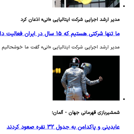
مدیر ارشد اجرایی شرکت ایتالیایی «انی» اذعان کرد
ما تنها شرکتی هستیم که 15 سال در ایران فعالیت داشته و داریم/ از حضور توتال در ایران خوشحالیم
مدیر ارشد اجرایی شرکت ایتالیایی «انی» گفت ما خوشحالیم ک
شمشیربازی قهرمانی جهان - آلمان؛
عابدینی و پاکدامن به جدول 32 نفره صعود کردند