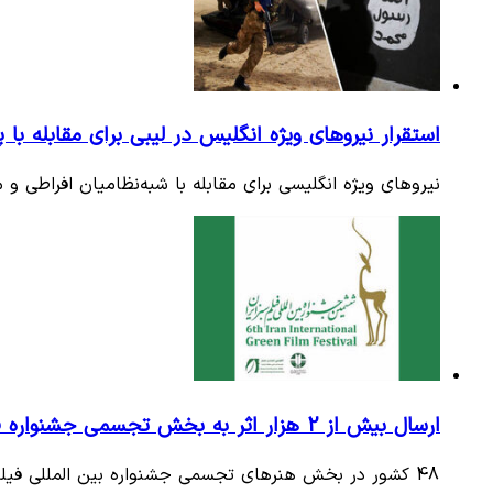
استقرار نیروهای ویژه انگلیس در لیبی برای مقابله با 
نیروهای ویژه انگلیسی برای مقابله با شبه‌نظامیان افراطی و م
ارسال بیش از 2 هزار اثر به بخش تجسمی جشنواره فیلم سبز ایران
48 کشور در بخش هنرهای تجسمی جشنواره بین المللی فیلم سبز ایران حضور دارند و 2157 اثر توسط هنرمندان داخلی به بخش هنرهای…