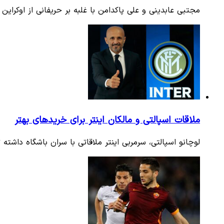
مجتبی عابدینی و علی پاکدامن با غلبه بر حریفانی از اوکراین و ایتالیا راهی جدول 32 نفره مسا
ملاقات اسپالتی و مالکان اینتر برای خریدهای بهتر
لوچانو اسپالتی، سرمربی اینتر ملاقاتی با سران باشگاه داشته 