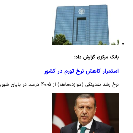
بانک مرکزی گزارش داد؛
استمرار کاهش نرخ تورم در کشور
نرخ رشد نقدینگی (دوازده‌ماهه) از 40.5 درصد در پایان شهریور پارسال به 35 درصد در پایان شهریور 1401 کاهش یافت و رشد پایه…