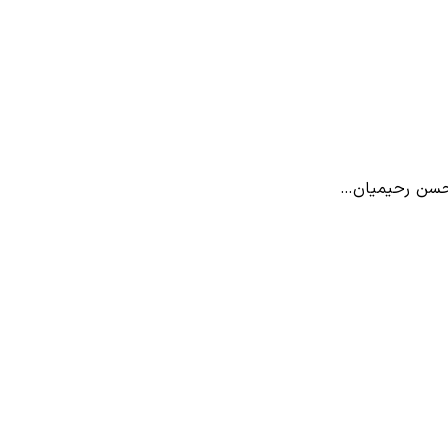
دحسن رحیمیان…