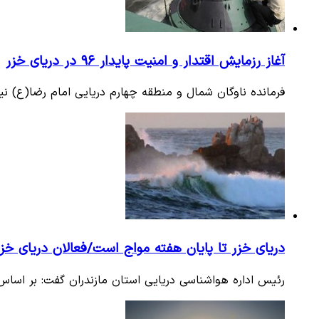
آغاز رزمایش اقتدار و امنیت پایدار ۹۶ در دریای خزر
فرمانده ناوگان شمال و منطقه چهارم دریایی امام رضا(ع) نیروی دری
دریای خزر تا پایان هفته مواج است/فعالان دریای خز
رئیس اداره هواشناسی دریایی استان مازندران گفت: بر اساس تجزیه و تحلیل نقشه‎های پیش‏یاب