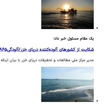
یک مقام مسئول خبر داد؛
شکایت از کشورهای آلوده‌کننده دریای خزر/آلودگی865کیلومتر از سواحل
مدیر مرکز ملی مطالعات و تحقیقات دریای خزر با بیان اینکه 865 کیلومتر از سواحل دریای خزر دچار آلودگی‌های نفتی است، از…