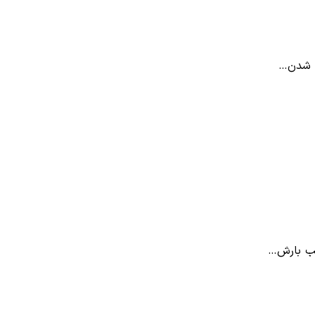
ی شدن…
بب بارش…