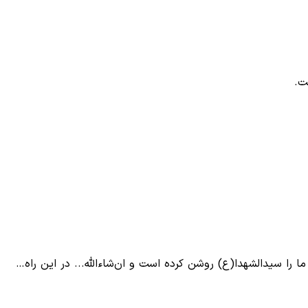
ت.
ا را سیدالشهدا(ع) روشن کرده است و ان‌شاءالله... در این راه…