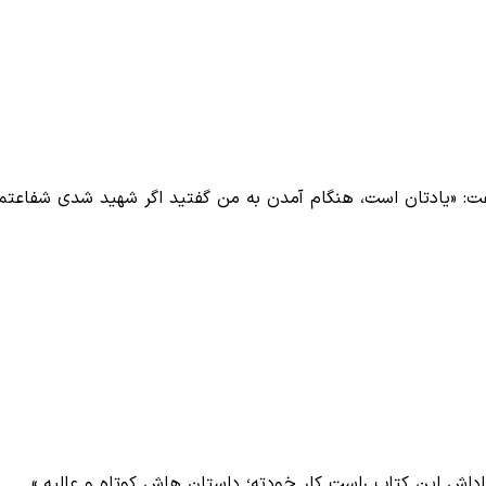
فت: «یادتان است، هنگام آمدن به من گفتید اگر شهید شدی شفاعت
«داداش این کتاب راست کار خودته؛ داستان هاش کوتاه و عالیه.»