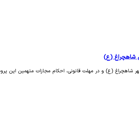
ی شاهچراغ (ع)
هر شاهچراغ (ع) و در مهلت قانونی، احکام مجازات متهمین این پرو