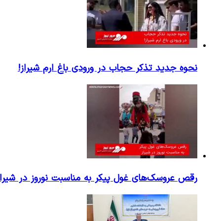
نحوه جدید تذکر حجاب در ورودی باغ ارم شیراز!
رقص عروسک‌های غول پیکر به مناسبت نوروز در شیراز