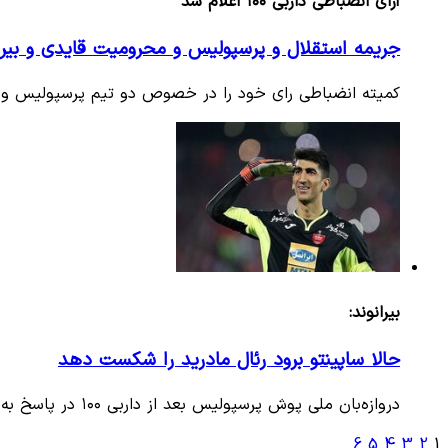
آرای انضباطی داربی ۱۰۰ اعلام شد
جریمه استقلال و پرسپولیس و محرومیت قایدی و بیرا
کمیته انضباطی رای خود را در خصوص دو تیم پرسپولیس و ا
بیرانوند:
حالا ساپینتو برود رئال مادرید را شکست دهد
دروازه‌بان ملی پوش پرسپولیس بعد از داربی ۱۰۰ در پاسخ به حرف سرمربی استقلال که قبل از داربی گفته بود تیمش حتی از رئال…
6
5
4
3
2
1