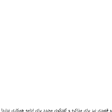
 قصدی نیز برای مذاکره و گفتگوی مجدد برای ادامه همکاری ندارد!