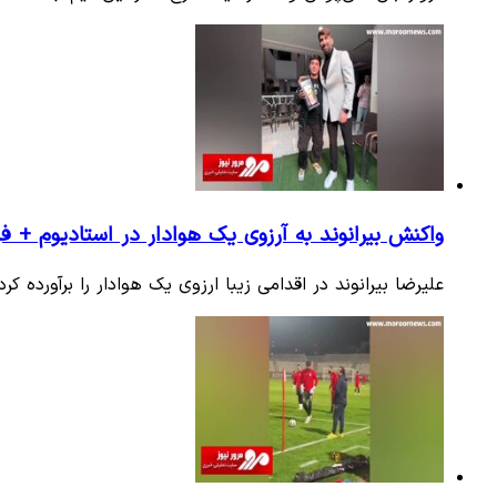
واکنش بیرانوند به آرزوی یک هوادار در استادیوم + فی
علیرضا بیرانوند در اقدامی زیبا ارزوی یک هوادار را برآورده ک