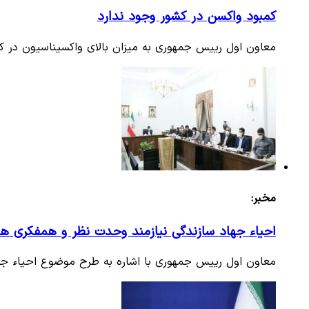
کمبود واکسن در کشور وجود ندارد
معاون اول رییس جمهوری به میزان بالای واکسیناسیون در کش
مخبر:
احیاء جهاد سازندگی نیازمند وحدت نظر و همفکری ه
معاون اول رییس جمهوری با اشاره به طرح موضوع احیاء جها