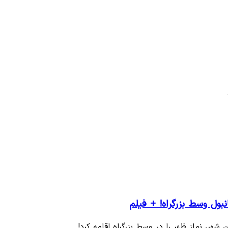
ول وسط بزرگراه! + فیلم
هر، نماز ظهر را در وسط بزرگراه اقامه کرد!