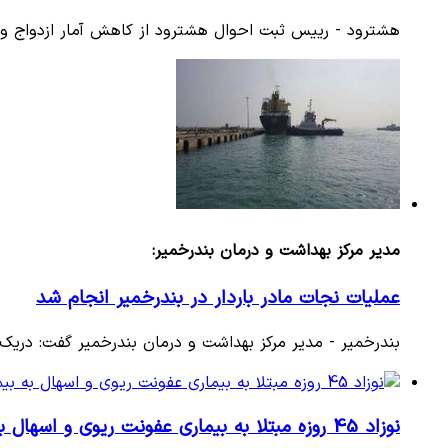
هشترود - رییس ثبت احوال هشترود از کاهش آمار ازدواج و ا
مدیر مرکز بهداشت و درمان بندرخمیر:
عملیات نجات مادر باردار در بندرخمیر انجام شد
بندرخمیر - مدیر مرکز بهداشت و درمان بندرخمیر گفت: دریک عملیات نجات 8ساعته با کمک بهورزان و اهال
نوزاد 45 روزه مبتلا به بیماری عفونت ریوی و اسهال به بیمارستان پاوه منتقل شد