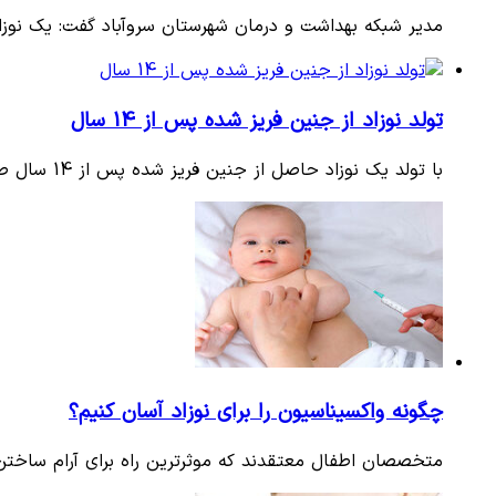
مدیر شبکه بهداشت و درمان شهرستان سروآباد گفت: یک نوزاد دختر 45 روزه مبتلا به بیماری عفونت ریوی در یکی
تولد نوزاد از جنین فریز شده پس از 14 سال
با تولد یک نوزاد حاصل از جنین فریز شده پس از 14 سال صبح شنبه در اصفهان، رکورد نگهداری جنین فریز شده در ایران شکست.
چگونه واکسیناسیون را برای نوزاد آسان کنیم؟
متخصصان اطفال معتقدند که موثرترین راه برای آرام ساختن