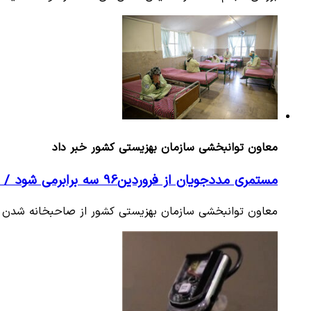
معاون توانبخشی سازمان بهزیستی کشور خبر داد
مستمری مددجویان از فروردین96 سه برابرمی شود / 30 هزار نوزاد معلول در سال متولد می شوند
معاون توانبخشی سازمان بهزیستی کشور از صاحبخانه شدن 6000 خانواده دارای دو معلول و بالاتر تحت پوشش این نهاد تا پایان سال…