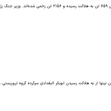
یم…
 نینوا از به هلاکت رسیدن ابوبکر البغدادی سرکرده گروه تروریستی…