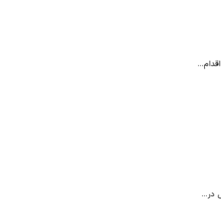
اقدام…
ل در…