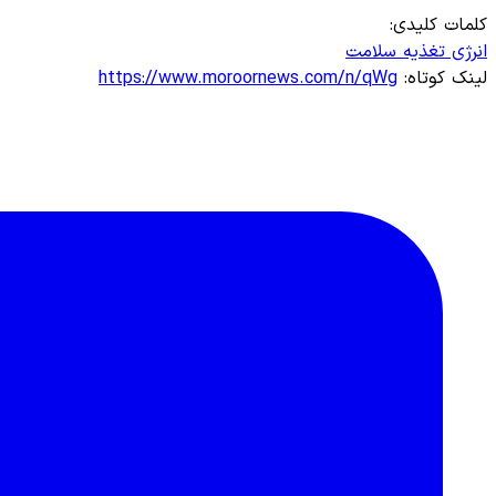
کلمات کلیدی:
انرژی
تغذیه
سلامت
لینک کوتاه:
https://www.moroornews.com/n/qWg