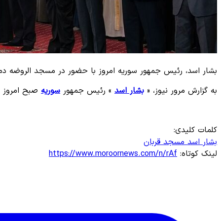
بشار اسد، رئیس جمهور سوریه امروز با حضور در مسجد الروضه دمشق،
به گزارش مرور نیوز، «
بشار اسد
» رئیس جمهور
سوریه
صبح امروز یک
کلمات کلیدی:
بشار اسد
مسجد
قربان
لینک کوتاه:
https://www.moroornews.com/n/rAf