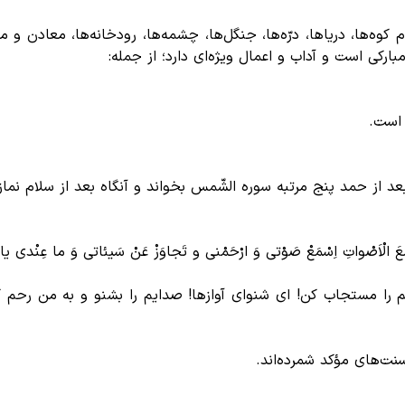
وه‌ها، دریاها، درّه‌ها، جنگل‌ها، چشمه‌ها، رودخانه‌ها، معادن و منا
رکی است و آداب و اعمال ویژه‌ای دارد؛ از جمله:
َ الْاَصْواتِ اِسْمَعْ صَوْتی وَ ارْحَمْنی و تَجاوَزْ عَنْ سَیئاتی وَ ما عِنْدی یا ذَا
عایم را مستجاب کن! ای شنوای آوازها! صدایم را بشنو و به من رح
نت‌های مؤکد شمرده‌اند.