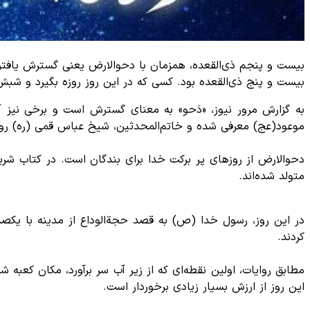
بیست و پنجم ذی‌القعده، همزمان با دحوالارض یعنی گسترش یافتن
بیست و پنج ذی‌القعده بود. کسی که در این روز روزه بگیرد و شب
به گزارش مرور نیوز، «دَحو» به معنای گسترش است و برخی نیز آن
موعود(عج) معرفی شده و خاتم‌المحدثین، شیخ عباس قمی (ره) روز د
دحوالارض از روزهای پر برکت خدا برای بندگان است. در کتاب شری
متولد شده‌اند.
در این روز، رسول خدا (ص) به قصد حجة‌الوداع از مدینه با یکص
کردند.
مطابق روایات، اولین نقطه‌ای که از زیر آب سر برآورد، مکان کعبه
این روز از ارزش بسیار زیادی برخوردار است.