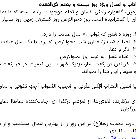
آداب و اعمال ویژه روز بیست و پنجم ذی‌القعده
زمین، گاهواره زندگی انسان و تمام موجوداتِ زنده است، که با تمام ک
آن را گسترانیده است. روز دحوالارض روز گسترش زمین روز بسیار مبا
۱. روزه داشتن که ثواب ۷۰ سال عبادت را دارد.
۲. احیا و شب زنده‌داری شب دحوالارض که برابر با یک سال عبادت است.
۳. ذکر و دعا.
۴. انجام غسل به نیت روزِ دحوالارض
۵- خواندن دو رکعت نماز، نزدیک ظهر به این کیفیت: در هر رکعت بعد از حمد پنج مرتبه سوره الشّمس بخواند و آنگاه بعد از سلام نماز بگوید: «لا حَوْلَ و لا قوَّهَ اِلّا بِالله العلی العظیم»
و سپس این دعا را بخواند:
یا مُقیلَ الْعَثَراتِ اَقِلْنی عَثْرَتی یا مُجیبَ الدَّعَواتِ اَجِبْ دَعْوَتی یا سامِع
ای درگذرنده لغزش‌ها، از لغزشم درگذر! ای اجابت‌کننده دعاها! د
بزرگواری.
زیارت حضرت رضا(ع) در این روز را از بهترین اعمال مستحب و از س
کلمات کلیدی:
اهل بیت
قرآن کریم