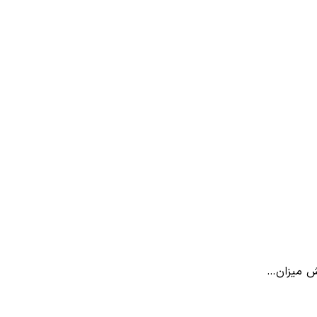
یش میزان…